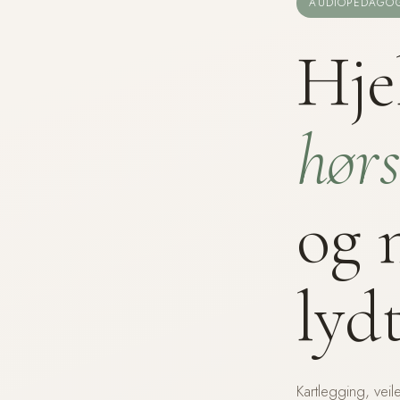
AUDIOPEDAGOG
Hje
hørs
og 
lyd
Kartlegging, ve