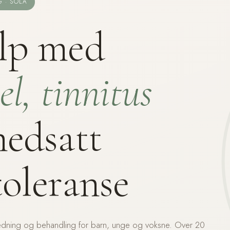
 · SOLA
lp med
el, tinnitus
nedsatt
toleranse
iledning og behandling for barn, unge og voksne. Over 20